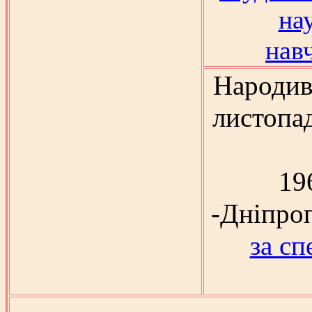
на
нав
Народив
листопад
19
-Дніпро
за сп