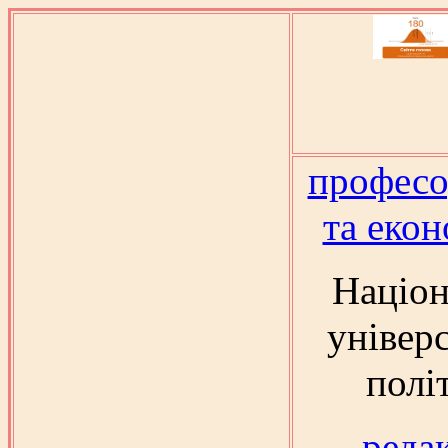
професо
та екон
Націон
універ
полі
реда