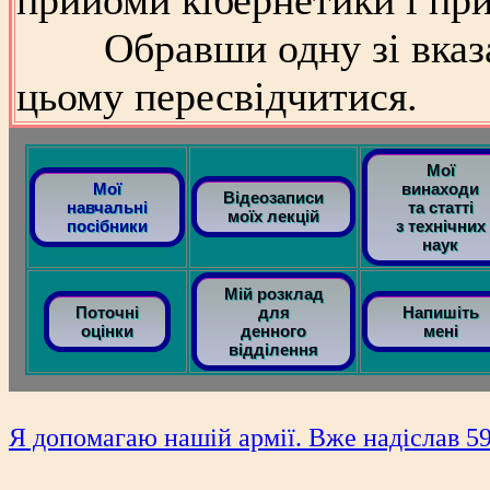
прийоми кібернетики і пр
Обравши одну зі вказан
цьому пересвідчитися.
Мої
Мої
винаходи
Відеозаписи
навчальні
та статті
моїх лекцій
посібники
з технічних
наук
Мій розклад
Поточні
для
Напишіть
оцінки
денного
мені
відділення
Я допомагаю нашій армії. Вже надіслав 59