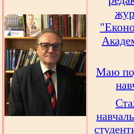
жур
"Еконо
Академ
Маю под
нав
Ста
навчал
студент