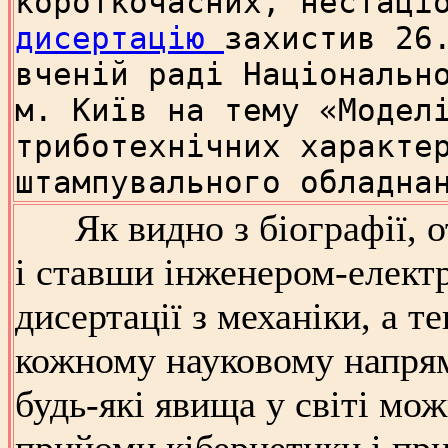
короткочасних, нестаці
дисертацію
захистив 26
вченій раді Національн
м. Київ на тему «Модел
триботехнічних характе
штампувального обладна
Як видно з біографії,
і ставши інженером-електр
дисертації з механіки, а т
кожному науковому напрям
будь-які явища у світі мо